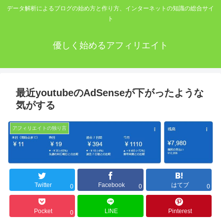
データ解析によるブログの始め方と作り方、インターネットの知識の総合サイ
ト
優しく始めるアフィリエイト
最近youtubeのAdSenseが下がったような
気がする
アフィリエイトの独り言
Twitter
Facebook
はてブ
0
0
0
Pocket
LINE
Pinterest
0